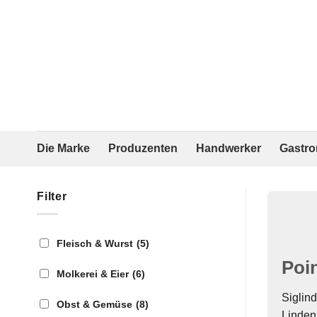
Zum
Inhalt
springen
Die Marke
Produzenten
Handwerker
Gastr
Filter
Fleisch & Wurst
(5)
Poi
Molkerei & Eier
(6)
Siglin
Obst & Gemüse
(8)
Lindens