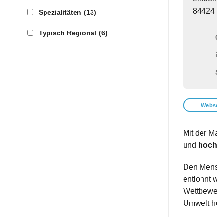
84424 
Spezialitäten
(13)
Typisch Regional
(6)
Webse
Mit der M
und
hoch
Den Mensc
entlohnt 
Wettbewer
Umwelt he