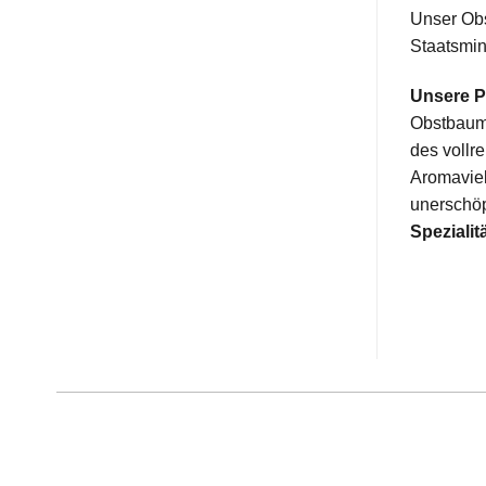
Unser Obs
Staatsmin
Unsere P
Obstbaump
des vollr
Aromaviel
unerschöp
Spezialit