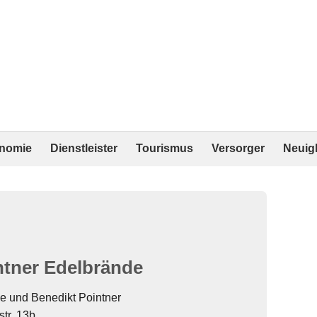
onomie
Dienstleister
Tourismus
Versorger
Neuig
ntner Edelbrände
de und Benedikt Pointner
tr. 13b