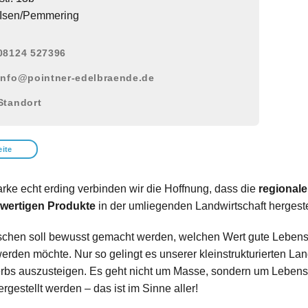
Isen/Pemmering
08124 527396
info@pointner-edelbraende.de
Standort
ite
arke echt erding verbinden wir die Hoffnung, dass die
regional
wertigen
Produkte
in der umliegenden Landwirtschaft hergeste
hen soll bewusst gemacht werden, welchen Wert gute Lebensm
werden möchte. Nur so gelingt es unserer kleinstrukturierten L
bs auszusteigen. Es geht nicht um Masse, sondern um Lebensm
rgestellt werden – das ist im Sinne aller!