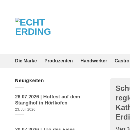
Zum
Inhalt
springen
Die Marke
Produzenten
Handwerker
Gastr
Neuigkeiten
Sch
reg
26.07.2026 | Hoffest auf dem
Stanglhof in Hörlkofen
Kat
23. Juli 2026
Erd
20.07.2026 | Tag des Eises
März 2