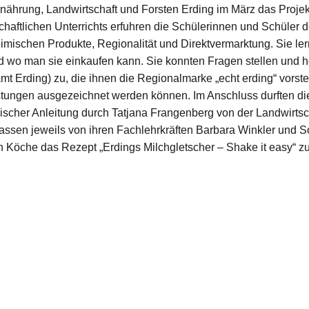
rnährung, Landwirtschaft und Forsten Erding im März das Proj
chaftlichen Unterrichts erfuhren die Schülerinnen und Schüler 
imischen Produkte, Regionalität und Direktvermarktung. Sie l
 wo man sie einkaufen kann. Sie konnten Fragen stellen und
mt Erding) zu, die ihnen die Regionalmarke „echt erding“ vorstel
stungen ausgezeichnet werden können. Im Anschluss durften die
scher Anleitung durch Tatjana Frangenberg von der Landwirtsch
assen jeweils von ihren Fachlehrkräften Barbara Winkler und So
n Köche das Rezept „Erdings Milchgletscher – Shake it easy“ zu