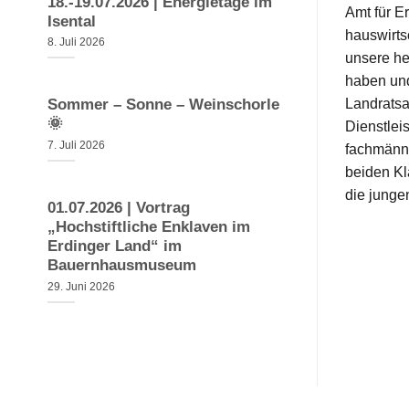
18.-19.07.2026 | Energietage im
Amt für E
Isental
hauswirts
8. Juli 2026
unsere he
haben und
Landratsa
Sommer – Sonne – Weinschorle
🌞
Dienstlei
7. Juli 2026
fachmänni
beiden Kl
die junge
01.07.2026 | Vortrag
„Hochstiftliche Enklaven im
Erdinger Land“ im
Bauernhausmuseum
29. Juni 2026