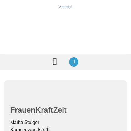
Zum
Vorlesen
Inhalt
springen
FrauenKraftZeit
Marita Steiger
Kampenwandstr. 11