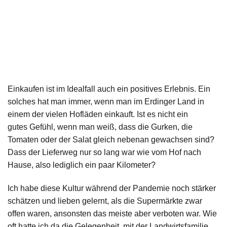
Einkaufen ist im Idealfall auch ein positives
Erlebnis. Ein
solches hat man immer, wenn
man im Erdinger Land in
einem der vielen
Hofläden einkauft. Ist es nicht ein
gutes
Gefühl, wenn man weiß, dass die Gurken,
die
Tomaten oder der Salat gleich nebenan
gewachsen sind?
Dass der Lieferweg nur so
lang war wie vom Hof nach
Hause, also le
diglich ein paar Kilometer?
Ich habe diese Kultur während der Pan
demie noch stärker
schätzen und lieben ge
lernt, als die Supermärkte zwar
offen waren,
ansonsten das meiste aber verboten war.
Wie
oft hatte ich da die Gelegenheit, mit
der Landwirtsfamilie