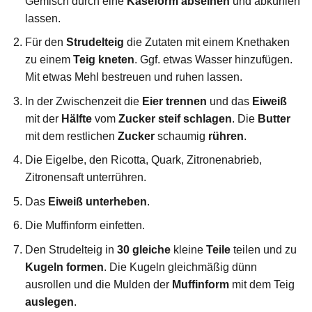
Gemisch durch eine
Käseform
abseihen
und abkühlen
lassen.
Für den
Strudelteig
die Zutaten mit einem Knethaken
zu einem
Teig
kneten
. Ggf. etwas Wasser hinzufügen.
Mit etwas Mehl bestreuen und ruhen lassen.
In der Zwischenzeit die
Eier trennen
und das
Eiweiß
mit der
Hälfte
vom
Zucker
steif
schlagen
. Die
Butter
mit dem restlichen
Zucker
schaumig
rühren
.
Die Eigelbe, den Ricotta, Quark, Zitronenabrieb,
Zitronensaft unterrühren.
Das
Eiweiß
unterheben
.
Die Muffinform einfetten.
Den Strudelteig in
30 gleiche
kleine
Teile
teilen und zu
Kugeln
formen
. Die Kugeln gleichmäßig dünn
ausrollen und die Mulden der
Muffinform
mit dem Teig
auslegen
.